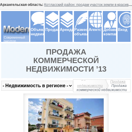
Архангельская область:
Котласский район: продам участок земли в красивом месте
Объявления
Продажа
Аренда
Разместить
Агентства
Добавить
Вход
недвижимость
объявление
компанию
Современный
риелтор
ПРОДАЖА
КОММЕРЧЕСКОЙ
НЕДВИЖИМОСТИ ’13
Объявления
Продажа
недвижимости
Продажа
коммерческой недвижимости