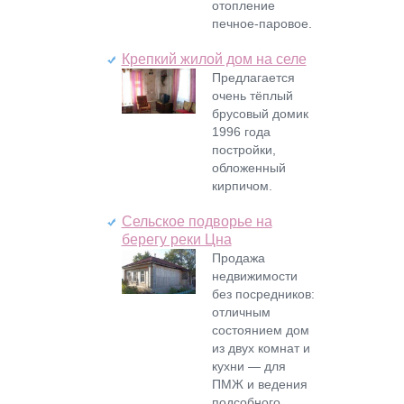
отопление
печное-паровое.
Крепкий жилой дом на селе
Предлагается
очень тёплый
брусовый домик
1996 года
постройки,
обложенный
кирпичом.
Cельское подворье на
берегу реки Цна
Продажа
недвижимости
без посредников:
отличным
состоянием дом
из двух комнат и
кухни — для
ПМЖ и ведения
подсобного