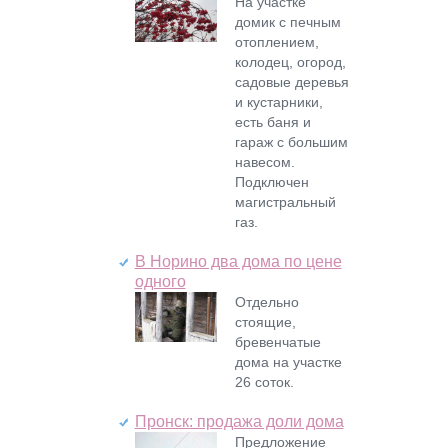
На участке
домик с печным
отоплением,
колодец, огород,
садовые деревья
и кустарники,
есть баня и
гараж с большим
навесом.
Подключен
магистральный
газ.
В Норино два дома по цене
одного
Отдельно
стоящие,
бревенчатые
дома на участке
26 соток.
Пронск: продажа доли дома
Предложение