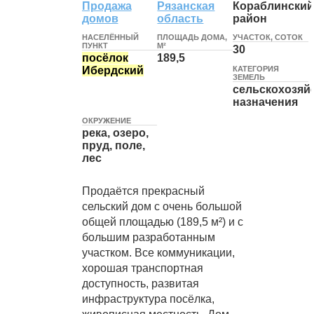
Продажа
Рязанская
Кораблински
домов
область
район
НАСЕЛЁННЫЙ
ПЛОЩАДЬ ДОМА,
УЧАСТОК, СОТОК
ПУНКТ
М²
30
посёлок
189,5
КАТЕГОРИЯ
Ибердский
ЗЕМЕЛЬ
сельскохозяй
назначения
ОКРУЖЕНИЕ
река, озеро,
пруд, поле,
лес
Продаётся прекрасный
сельский дом с очень большой
общей площадью (189,5 м²) и с
большим разработанным
участком. Все коммуникации,
хорошая транспортная
доступность, развитая
инфраструктура посёлка,