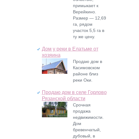
примыкает к
Верейкино.
Размер — 12,69
га, рядом
участок 5,5 га в
ту же цену.
Дом у реки в Елатьме от
хозяина
Продаю дом в
Касимовском
районе близ
реки Оки.
Продаю дом в селе Горлово
Рязанской области
Срочная
продажа
недвижимости.
Дом
бревенчатый,
дубовый, в